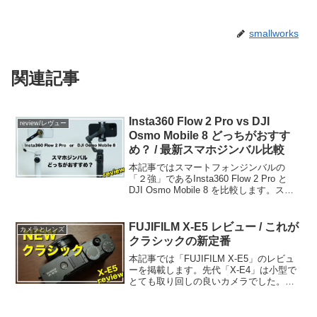
smallworks
関連記事
Insta360 Flow 2 Pro vs DJI
review/レヴュー
Osmo Mobile 8 どっちがおすす
め？ / 最新スマホジンバル比較
本記事ではスマートフォンジンバルの
「２強」であるInsta360 Flow 2 Pro と
DJI Osmo Mobile 8 を比較します。スペ
ック比較から特徴紹介、使用感まで順に
ご覧ください。
FUJIFILM X-E5 レビュー / これが
カメラとレンズ
クラシックの新定番
本記事では「FUJIFILM X-E5」のレビュ
ーを掲載します。先代「X-E4」は小型で
とても取り回しの良いカメラでした。
「X-E5」は少し大きくなると共に様々な
改良がなされ、より洗練された仕上がり
となっています。両機を比較しつつ、特