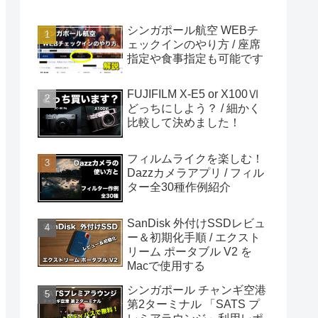
シンガポール航空 WEBチ
ェックインのやり方 / 座席
指定や食事指定も可能です
FUJIFILM X-E5 or X100Ⅵ
どっちにしよう？ / 細かく
比較して決めました！
フィルムライクを楽しむ！
Dazzカメラアプリ / フィル
ター全30種作例紹介
SanDisk 外付けSSDレビュ
ー＆初期化手順 / エクスト
リーム ポータブル V2 を
Macで使用する
シンガポール チャンギ空港
第2ターミナル 「SATS プ