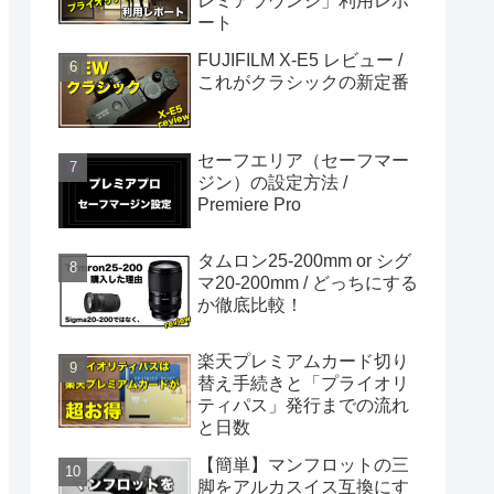
レミアラウンジ」利用レポ
ート
FUJIFILM X-E5 レビュー /
これがクラシックの新定番
セーフエリア（セーフマー
ジン）の設定方法 /
Premiere Pro
タムロン25-200mm or シグ
マ20-200mm / どっちにする
か徹底比較！
楽天プレミアムカード切り
替え手続きと「プライオリ
ティパス」発行までの流れ
と日数
【簡単】マンフロットの三
脚をアルカスイス互換にす