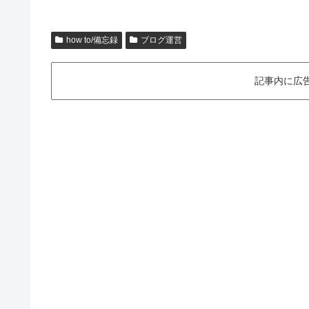
how to/備忘録
ブログ運営
記事内に広