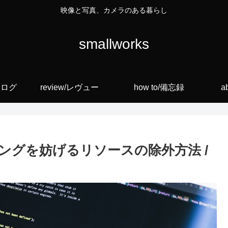
映像と写真、カメラのある暮らし
smallworks
ォトログ
review/レヴュー
how to/備忘録
a
ングを妨げるリソースの除外方法 /