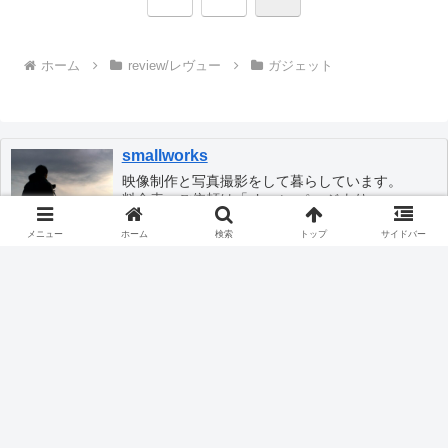
へ
ホーム
review/レヴュー
ガジェット
smallworks
映像制作と写真撮影をして暮らしています。
料金表・ご依頼は「about」ページより。
Mac mini / MacBook air / iPhone16 / SONY a7sⅢ
メニュー
ホーム
検索
トップ
サイドバー
/ a7Ⅳ / FUJIFILM X-E5 / RICOH GRⅢ / DJI
OSMO POCKET 3 / Insta360 GO Ultra
カテゴリー