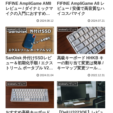
FIFINE AmpliGame AM8
FIFINE AmpliGame A8 レ
レビュー / ダイナミックマ
ビュー / 安価で高音質なハ
イクの入門におすすめで
イコスパマイク
す！
2024.08.12
2024.07.21
review/レヴュー
review/レヴュー
SanDisk 外付けSSDレビ
高級キーボード HHKB キ
ュー＆初期化手順 / エクス
ーの割り当て変更は簡単 /
トリーム ポータブル V2
キーマップ変更ツールの
をMacで使用する
使い方解説
2024.01.04
2022.12.31
review/レヴュー
review/レヴュー
おすすめ高級キーボード
【Dell U3223QE】レビュ