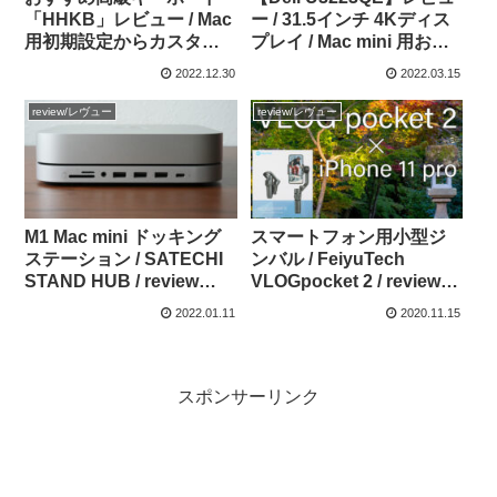
「HHKB」レビュー / Mac
ー / 31.5インチ 4Kディス
用初期設定からカスタマ
プレイ / Mac mini 用おす
イズ、使用感まで紹介し
すめモニター
2022.12.30
2022.03.15
ます
review/レヴュー
review/レヴュー
M1 Mac mini ドッキング
スマートフォン用小型ジ
ステーション / SATECHI
ンバル / FeiyuTech
STAND HUB / review
VLOGpocket 2 / review
vol.4
vol.2
2022.01.11
2020.11.15
スポンサーリンク