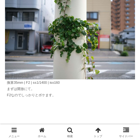
換算35mm | F2 | ss1/1400 | iso160
まずは開放にて。
F2なのでしっかりとボケます。
メニュー
ホーム
検索
トップ
サイドバー