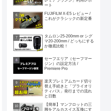
レミアラウンジ」利用レポ
ート
FUJIFILM X-E5 レビュー /
これがクラシックの新定番
タムロン25-200mm or シグ
マ20-200mm / どっちにする
か徹底比較！
セーフエリア（セーフマー
ジン）の設定方法 /
Premiere Pro
楽天プレミアムカード切り
替え手続きと「プライオリ
ティパス」発行までの流れ
と日数
【簡単】マンフロットの三
脚をアルカスイス互換にす