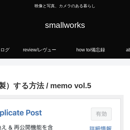
映像と写真、カメラのある暮らし
smallworks
ォトログ
review/レヴュー
how to/備忘録
a
）する方法 / memo vol.5