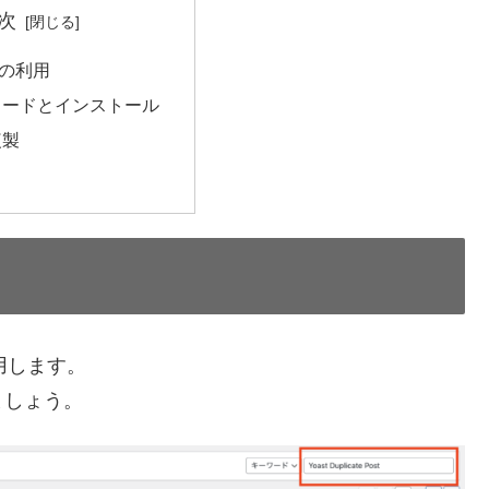
次
の利用
ロードとインストール
複製
用します。
ましょう。