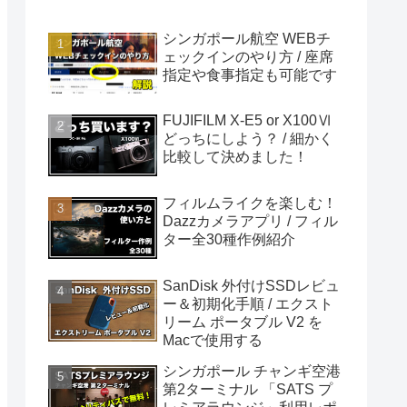
シンガポール航空 WEBチ
ェックインのやり方 / 座席
指定や食事指定も可能です
FUJIFILM X-E5 or X100Ⅵ
どっちにしよう？ / 細かく
比較して決めました！
フィルムライクを楽しむ！
Dazzカメラアプリ / フィル
ター全30種作例紹介
SanDisk 外付けSSDレビュ
ー＆初期化手順 / エクスト
リーム ポータブル V2 を
Macで使用する
シンガポール チャンギ空港
第2ターミナル 「SATS プ