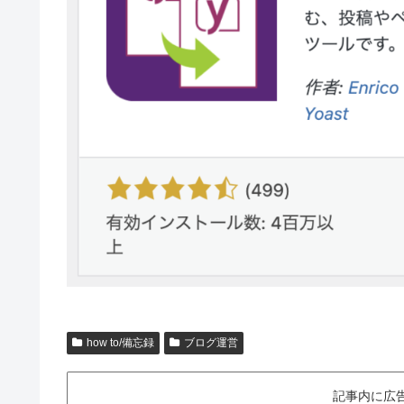
how to/備忘録
ブログ運営
記事内に広