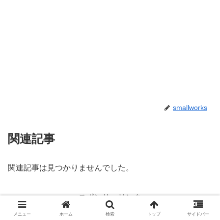
ソニー(SONY)
ソニー フルサイズミラーレス一
眼 α7SM3 ボディ ILCE-7SM3
ILCE-7SM3
Amazonで見る
楽天市場で見る
Yahoo!ショッピングで見る
メニュー
ホーム
検索
トップ
サイドバー